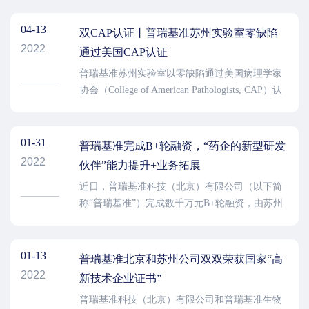
为“RNA editing increases the nucleotide diversity of
SARS-CoV-2 in human host cells”。
04-13
双CAP认证丨普瑞基准苏州实验室零缺陷
2022
通过美国CAP认证
普瑞基准苏州实验室以零缺陷通过美国病理学家
协会（College of American Pathologists, CAP）认
证，其检测能力和质量管理水平获得国际权威临
床实验室认证机构认可。至此，普瑞基准已完成
北京、苏州两地双CAP认证实验室布局，能够为
01-31
普瑞基准完成B+轮融资，“药企的新型研发
更多机构和患者，提供具有国际前沿质量标准的
2022
伙伴”能力提升+业务拓展
分子检测服务。
近日，普瑞基准科技（北京）有限公司（以下简
称“普瑞基准”）完成数千万元B+轮融资，由苏州
高新创业投资集团投资（以下简称“苏高新创
投”）。
01-13
普瑞基准北京和苏州公司双双荣获国家“高
2022
新技术企业证书”
普瑞基准科技（北京）有限公司和普瑞基准生物