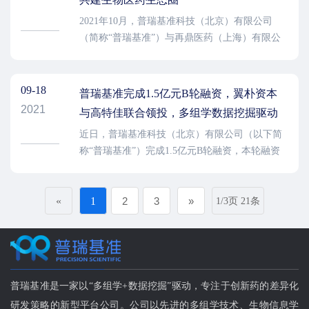
共同推进肿瘤精准诊断的开发合作，推动实现临
2021年10月，普瑞基准科技（北京）有限公司
床的精准诊疗。
（简称“普瑞基准”）与再鼎医药（上海）有限公
司（简称“再鼎医药”），在上海市张江生命科学
国际创新峰会全球对话系列“再鼎创新赋能产业生
态峰会”上，签署战略合作协议。普瑞基准创始人
09-18
普瑞基准完成1.5亿元B轮融资，翼朴资本
兼CEO季序我博士、再鼎医药首席商务官兼大中
2021
与高特佳联合领投，多组学数据挖掘驱动
华区总裁梁怡先生作为签约双方企业代表，共同
新药研发
近日，普瑞基准科技（北京）有限公司（以下简
出席战略合作签约仪式。
称“普瑞基准”）完成1.5亿元B轮融资，本轮融资
由翼朴资本、高特佳投资联合领投，启宸投资、
惠远资本跟投。老股东创新工场和麦星投资追加
«
投资。
1
2
3
»
1/3页 21条
普瑞基准是一家以“多组学+数据挖掘”驱动，专注于创新药的差异化
研发策略的新型平台公司。公司以先进的多组学技术、生物信息学