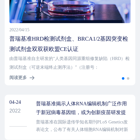
2022/04/15
普瑞基准HRD检测试剂盒、BRCA1/2基因突变检
测试剂盒双双获欧盟CE认证
由普瑞基准自主研发的“人类基因同源重组修复缺陷（HRD）检
测试剂盒（可逆末端终止测序法）”（注册号：
RPS/1075/2022）以及“人类BRCA1/BRCA2基因突变检测试剂盒
阅读更多
（可逆末端终止测序法）”（注册号：RPS/133/2022）通过欧盟
CE认证，获得欧盟市场准入资质。
04-24
普瑞基准揭示人体RNA编辑机制广泛作用
2022
于新冠病毒基因组，或为创新疫苗研发提
供思路
普瑞基准在国际遗传学知名期刊PLoS Genetics发
表论文，公布了有关人体细胞RNA编辑机制对新
冠病毒基因组多样性影响的研究成果，论文题目