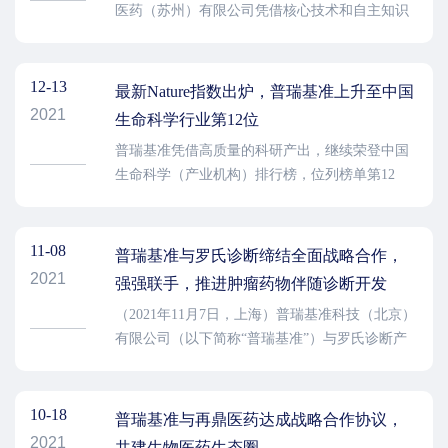
医药（苏州）有限公司凭借核心技术和自主知识
产权优势，双双获评“国家高新技术企业”。
12-13
最新Nature指数出炉，普瑞基准上升至中国
2021
生命科学行业第12位
普瑞基准凭借高质量的科研产出，继续荣登中国
生命科学（产业机构）排行榜，位列榜单第12
名，排名从2020年度的第32名，迅速上升了20
名。
11-08
普瑞基准与罗氏诊断缔结全面战略合作，
2021
强强联手，推进肿瘤药物伴随诊断开发
（2021年11月7日，上海）普瑞基准科技（北京）
有限公司（以下简称“普瑞基准”）与罗氏诊断产
品（上海）有限公司（以下简称“罗氏诊断”）在
国家商务部和上海市人民政府共同主办的中国国
际进口博览会上宣布缔结全面战略合作关系。此
10-18
普瑞基准与再鼎医药达成战略合作协议，
次合作将结合双方在精准医疗领域的技术优势，
2021
共建生物医药生态圈