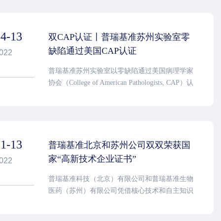
04-13
双CAP认证丨普瑞基准苏州实验室零
缺陷通过美国CAP认证
022
普瑞基准苏州实验室以零缺陷通过美国病理学家
协会（College of American Pathologists, CAP）认
证，其检测能力和质量管理水平获得国际权威临
床实验室认证机构认可。至此，普瑞基准已完成
北京、苏州两地双CAP认证实验室布局，能够为
更多机构和患者，提供具有国际前沿质量标准的
01-13
分子检测服务。
普瑞基准北京和苏州公司双双荣获国
家“高新技术企业证书”
022
普瑞基准科技（北京）有限公司和普瑞基准生物
医药（苏州）有限公司凭借核心技术和自主知识
产权优势，双双获评“国家高新技术企业”。