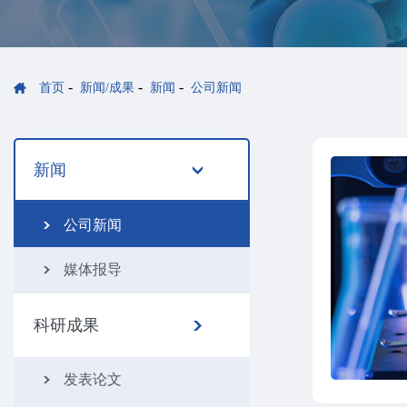
-
-
-
首页
新闻/成果
新闻
公司新闻
新闻
准：组学数据挖掘，助力药企
公司新闻
异化优势
媒体报导
季序我博士接受CCTV 2《正点财经》采访，中
情况。
科研成果
发表论文