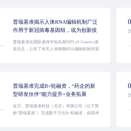
普瑞基准揭示人体RNA编辑机制广泛
作用于新冠病毒基因组，或为创新疫
2
苗研发提供思路
普瑞基准在国际遗传学知名期刊PLoS Genetics发
表论文，公布了有关人体细胞RNA编辑机制对新
冠病毒基因组多样性影响的研究成果，论文题目
为“RNA editing increases the nucleotide diversity
of SARS-CoV-2 in human host cells”。
普瑞基准完成B+轮融资，“药企的新
型研发伙伴”能力提升+业务拓展
2
近日，普瑞基准科技（北京）有限公司（以下简
称“普瑞基准”）完成数千万元B+轮融资，由苏州
高新创业投资集团投资（以下简称“苏高新创
投”）。