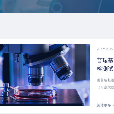
2022/04/15
普瑞基
检测试
由普瑞基准
（可逆末端终
BRCA1
号：RPS/
阅读更多