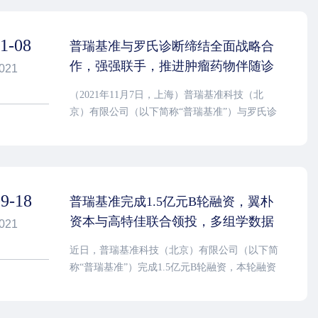
11-08
普瑞基准与罗氏诊断缔结全面战略合
作，强强联手，推进肿瘤药物伴随诊
021
断开发
（2021年11月7日，上海）普瑞基准科技（北
京）有限公司（以下简称“普瑞基准”）与罗氏诊
断产品（上海）有限公司（以下简称“罗氏诊
断”）在国家商务部和上海市人民政府共同主办
的中国国际进口博览会上宣布缔结全面战略合作
关系。此次合作将结合双方在精准医疗领域的技
09-18
术优势，共同推进肿瘤精准诊断的开发合作，推
普瑞基准完成1.5亿元B轮融资，翼朴
动实现临床的精准诊疗。
资本与高特佳联合领投，多组学数据
021
挖掘驱动新药研发
近日，普瑞基准科技（北京）有限公司（以下简
称“普瑞基准”）完成1.5亿元B轮融资，本轮融资
由翼朴资本、高特佳投资联合领投，启宸投资、
惠远资本跟投。老股东创新工场和麦星投资追加