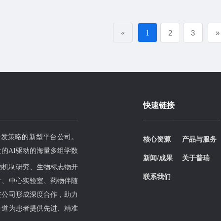
生态峰会”上，签署战略合作协议。普瑞基准创
始人兼CEO季序我博士、再鼎医药首席商务官兼
大中华区总裁梁怡先生作为签约双方企业代表，
«
1
2
3
»
共同出席战略合作签约仪式。
快速链接
研发策略的新型平台公司。
核心资源
产品与服务
的AI驱动的海量多组学数
新闻/成果
关于普瑞
物机制研究、生物标志物开
联系我们
计、中心实验室、药物伴随
技公司形成深度合作，助力
一道为患者提供先进、精准